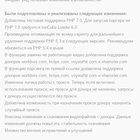
Были подготовлены и реализованы следующие изменения:
Добавлена тестовая поддержка PHP 7.0. Для запуска парсера на
PHP 7.0 требуется IonCube Loader 6.0
Произведена оптимизация по всему скрипту для дальнейшего
удаления поддержки PHP 5.3 в следующих версиях. Рекомендуем
обновиться на PHP 5.4 и выше
В функцию замены не работающих видео добавлена поддержка
доноров worldsex.com, hclips.com, voyeurhit.com и xhamster.com
В функцию парсинга по прямой ссылке добавлена поддержка
доноров worldsex.com, hclips.com, voyeurhit.com и xhamster.com
Изменена логика работы с прокси. Теперь если включено
использование прокси, но прокси для донора не назначен, запросы
к донору осуществляются без прокси.
Добавлена возможность при назначении прокси донору назначить
случайный прокси.
Внесены изменения в скачивание видеофайлов с донора. Данные
изменения должны повысить стабильность скачивания.
Множество мелких исправлений и улучшений