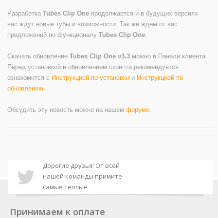
Разработка
Tubes Clip One
продолжается и в будущих версиях
вас ждут новые тубы и возможности. Так же ждем от вас
предложений по функционалу
Tubes Clip One
.
Скачать обновление
Tubes Clip One v3.3
можно в Панели клиента.
Перед установкой и обновлением скрипта рекомендуется
ознакомится с
Инструкцией по установки
и
Инструкцией по
обновлению
.
Обсудить эту новость можно на нашем
форуме
.
Дорогие друзья! От всей
нашей команды примите
самые теплые
Дорогие друзья, доступна
поздравления с
новая версия плагина DLE
наступающим Новым годом
Принимаем к оплате
xProtect. В данном релизе