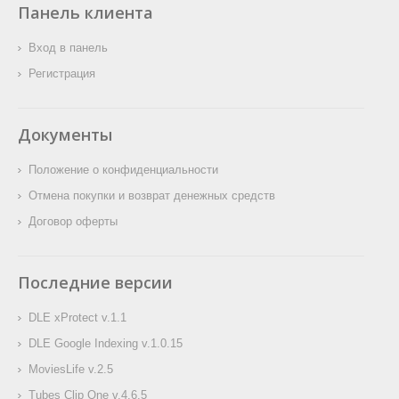
обнаруженных ошибок.
Панель клиента
доступна новая версия
возможности, а также
плагина DLE Google
исправления
Вход в панель
Indexing. В данном релизе
обнаруженных ошибок.
вас ожидает поддержка
Регистрация
DLE 19, а также
исправления
обнаруженных ошибок.
Документы
Положение о конфиденциальности
Отмена покупки и возврат денежных средств
Договор оферты
Последние версии
DLE xProtect v.1.1
DLE Google Indexing v.1.0.15
MoviesLife v.2.5
Tubes Clip One v.4.6.5