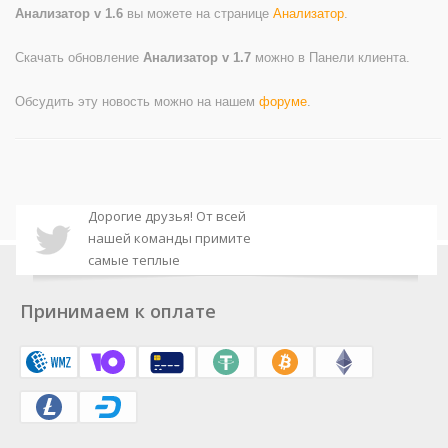
Анализатор v 1.6
вы можете на странице
Анализатор
.
Скачать обновление
Анализатор v 1.7
можно в Панели клиента.
Обсудить эту новость можно на нашем
форуме
.
Дорогие друзья! От всей
нашей команды примите
самые теплые
Дорогие друзья, доступна
поздравления с
новая версия плагина DLE
наступающим Новым годом
Принимаем к оплате
xProtect. В данном релизе
и Рождеством!
Дорогие друзья, доступна
вас ожидает поддержка
новая версия плагина DLE
PHP 8, а также исправления
Google Indexing. В данном
обнаруженных ошибок.
Дорогие друзья, доступна
релизе вас ожидает
новая версия плагина DLE
поддержка PHP 8, а также
Google Indexing. В данном
исправления