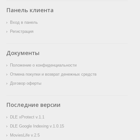
Уважаемые друзья,
релизе вас ожидают новые
обнаруженных ошибок.
Панель клиента
доступна новая версия
возможности, а также
плагина DLE Google
исправления
Вход в панель
Indexing. В данном релизе
обнаруженных ошибок.
вас ожидает поддержка
Регистрация
DLE 19, а также
исправления
обнаруженных ошибок.
Документы
Положение о конфиденциальности
Отмена покупки и возврат денежных средств
Договор оферты
Последние версии
DLE xProtect v.1.1
DLE Google Indexing v.1.0.15
MoviesLife v.2.5