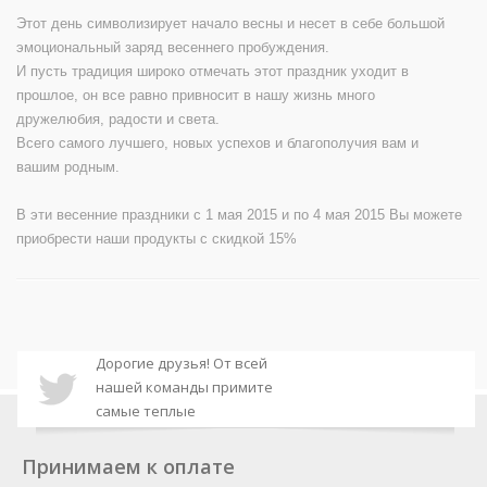
Этот день символизирует начало весны и несет в себе большой
эмоциональный заряд весеннего пробуждения.
И пусть традиция широко отмечать этот праздник уходит в
прошлое, он все равно привносит в нашу жизнь много
дружелюбия, радости и света.
Всего самого лучшего, новых успехов и благополучия вам и
вашим родным.
В эти весенние праздники с 1 мая 2015 и по 4 мая 2015 Вы можете
приобрести наши продукты с скидкой 15%
Дорогие друзья! От всей
нашей команды примите
самые теплые
Дорогие друзья, доступна
поздравления с
новая версия плагина DLE
наступающим Новым годом
Принимаем к оплате
xProtect. В данном релизе
и Рождеством!