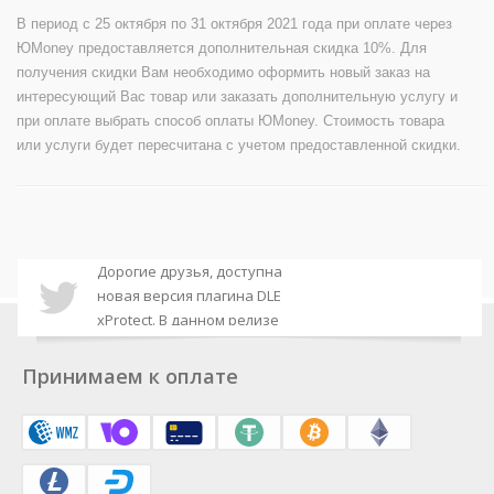
В период с 25 октября по 31 октября 2021 года при оплате через
ЮMoney предоставляется дополнительная скидка 10%. Для
получения скидки Вам необходимо оформить новый заказ на
интересующий Вас товар или заказать дополнительную услугу и
при оплате выбрать способ оплаты ЮMoney. Стоимость товара
или услуги будет пересчитана с учетом предоставленной скидки.
Дорогие друзья, доступна
новая версия плагина DLE
xProtect. В данном релизе
Дорогие друзья, доступна
вас ожидает поддержка
новая версия плагина DLE
PHP 8, а также исправления
Принимаем к оплате
Google Indexing. В данном
обнаруженных ошибок.
Дорогие друзья, доступна
релизе вас ожидает
новая версия плагина DLE
поддержка PHP 8, а также
Google Indexing. В данном
исправления
Уважаемые друзья,
релизе вас ожидают новые
обнаруженных ошибок.