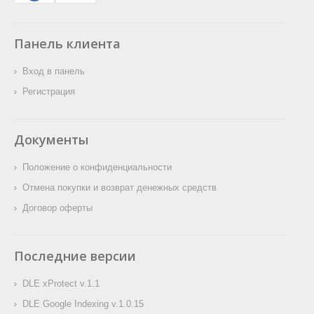
доступна новая версия
возможности, а также
плагина DLE Google
исправления
Дорогие друзья! От всей
Indexing. В данном релизе
обнаруженных ошибок.
Панель клиента
нашей команды примите
вас ожидает поддержка
самые теплые
DLE 19, а также
Вход в панель
поздравления с
исправления
наступающим Новым годом
Регистрация
обнаруженных ошибок.
и Рождеством!
Документы
Положение о конфиденциальности
Отмена покупки и возврат денежных средств
Договор оферты
Последние версии
DLE xProtect v.1.1
DLE Google Indexing v.1.0.15