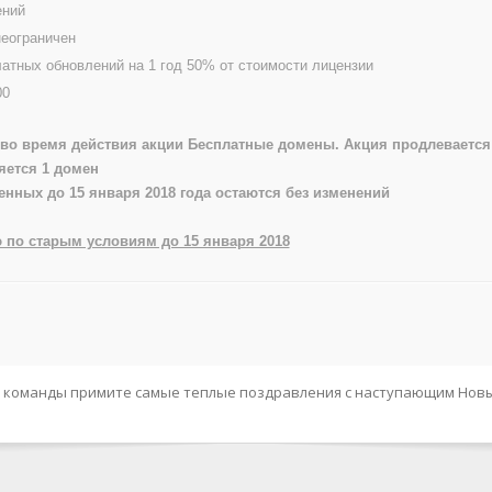
ений
неограничен
атных обновлений на 1 год 50% от стоимости лицензии
00
во время действия акции Бесплатные домены. Акция продлевается д
яется 1 домен
енных до 15 января 2018 года остаются без изменений
 по старым условиям до 15 января 2018
й команды примите самые теплые поздравления с наступающим Новы
я версия плагина DLE xProtect. В данном релизе вас ожидает поддерж