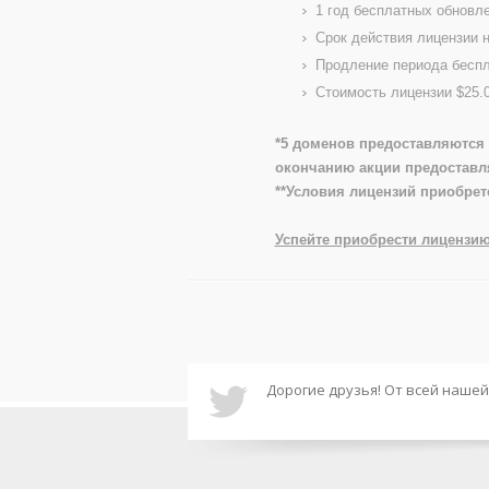
1 год бесплатных обновл
Срок действия лицензии 
Продление периода беспл
Стоимость лицензии $25.
*5 доменов предоставляются 
окончанию акции предоставл
**Условия лицензий приобрет
Успейте приобрести лицензию
Дорогие друзья! От всей наше
Дорогие друзья, доступна нова
обнаруженных ошибок.